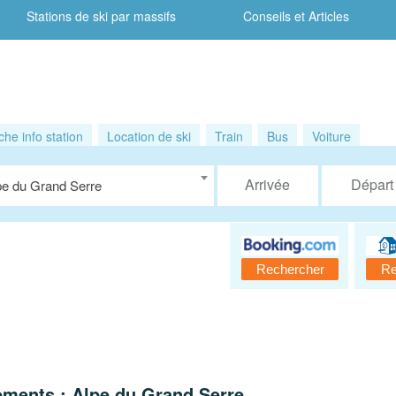
Stations de ski par massifs
Conseils et Articles
che info station
Location de ski
Train
Bus
Voiture
pe du Grand Serre
ements : Alpe du Grand Serre