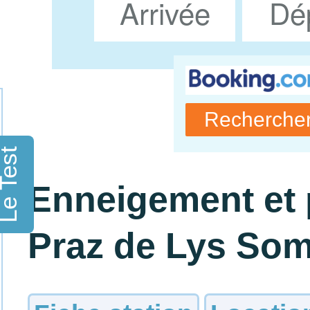
e Test
Enneigement et 
Praz de Lys So