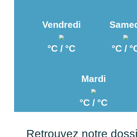
Vendredi
Samed
°C / °C
°C / °
Mardi
°C / °C
Retrouvez notre doss