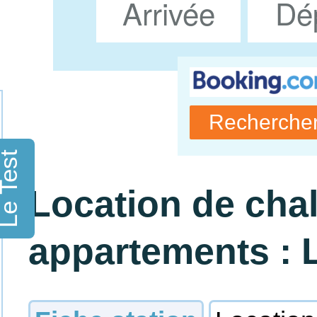
e Test
Location de chal
appartements : 