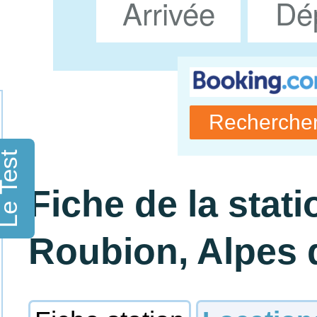
e Test
Fiche de la stati
Roubion, Alpes 